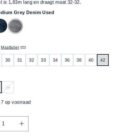
 is 1,83m lang en draagt maat 32-32.
dium Grey Denim Used
Maattabel
30
31
32
33
34
36
38
40
42
36
(DEZE OPTIE IS MOMENTEEL NIET BESCHIKBAAR.)
7 op voorraad
thoeveelheid: Voer de gewenste hoeveelh