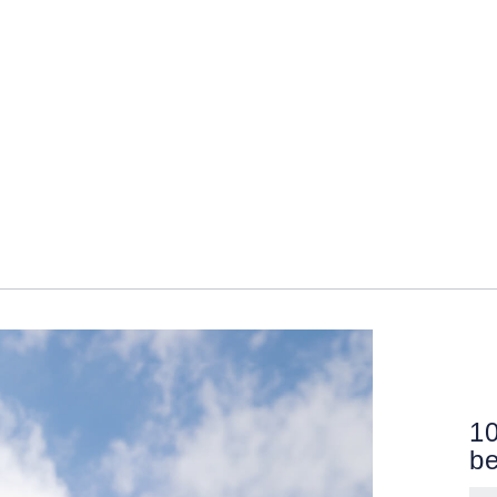
10
be