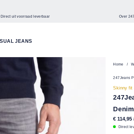
Direct uit voorraad leverbaar
Over 2
SUAL JEANS
Home
/
W
247Jeans P
Skinny fit
247Je
Denim
€ 114,95
Direct le