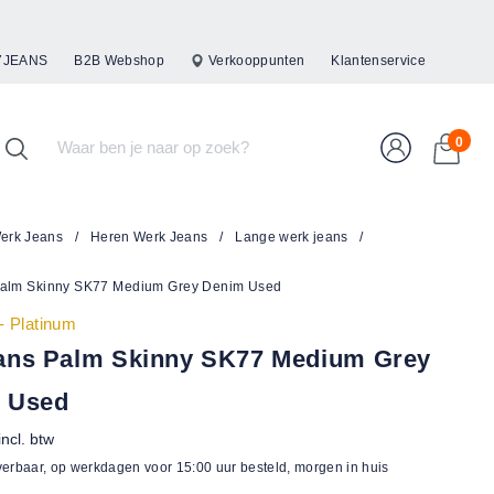
47JEANS
B2B Webshop
Verkooppunten
Klantenservice
0
erk Jeans
/
Heren Werk Jeans
/
Lange werk jeans
/
alm Skinny SK77 Medium Grey Denim Used
 - Platinum
ans Palm Skinny SK77 Medium Grey
 Used
incl. btw
verbaar, op werkdagen voor 15:00 uur besteld, morgen in huis