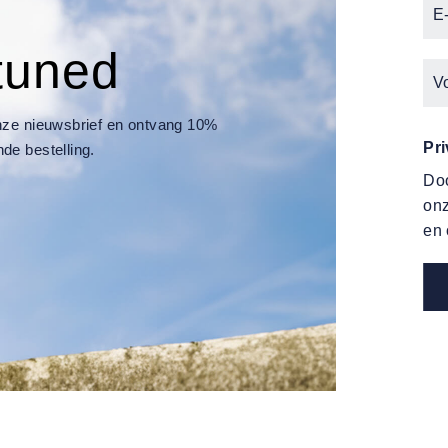
tuned
 onze nieuwsbrief en ontvang 10%
Pr
nde bestelling.
Doo
on
en