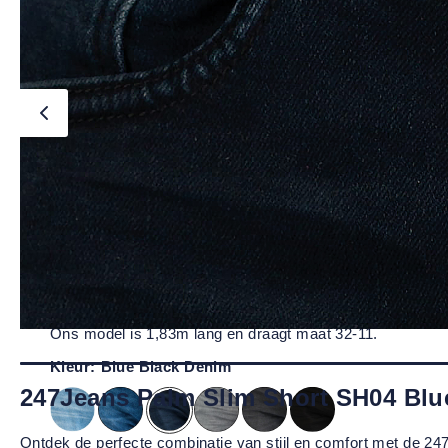
Home
/
Werk Jeans
/
Branche
/
Horeca en Food
/
247Jeans
Slim fit - Premium
247Jeans Palm Slim Short SH04 Blu
€ 77,95
incl. btw
Direct leverbaar, op werkdagen voor 15:00 uur besteld, morgen in
Ons model is 1,83m lang en draagt maat 32-11.
Kleur:
Blue Black Denim
247Jeans Palm Slim Short SH04 Blu
Ontdek de perfecte combinatie van stijl en comfort met de 24