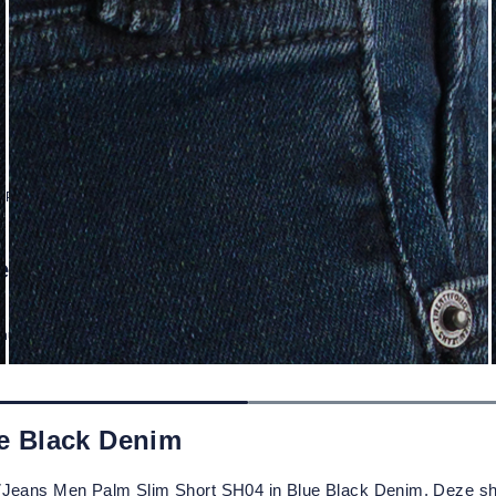
 Palm Slim Short SH04 Blue Black Denim
e Black Denim
 huis
e Black Denim
7Jeans Men Palm Slim Short SH04 in Blue Black Denim. Deze short