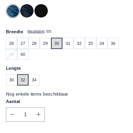
Breedte
Maattabel
26
27
28
29
30
31
32
33
34
36
38
40
(DEZE OPTIE IS MOMENTEEL NIET BESCHIKBAAR.)
Lengte
30
32
34
Nog enkele items beschikbaar
Aantal
Producthoeveelheid: Voer de gewenste hoe