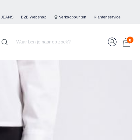
47JEANS
B2B Webshop
Verkooppunten
Klantenservice
0