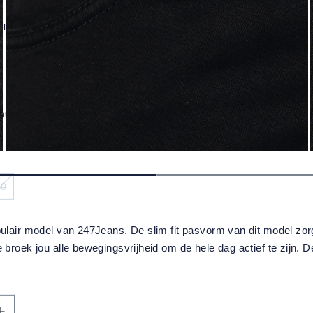
 Rose Slim SL61 Black
 huis
40
(DEZE OPTIE IS MOMENTEEL NIET BESCHIKBAAR.)
pulair model van 247Jeans. De slim fit pasvorm van dit model zorg
 broek jou alle bewegingsvrijheid om de hele dag actief te zijn. D
te hoeveelheid in of gebruik de knoppen 