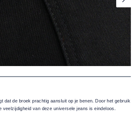
t dat de broek prachtig aansluit op je benen. Door het gebruik
e veelzijdigheid van deze universele jeans is eindeloos.
om de hoeveelheid te verhogen of te ver