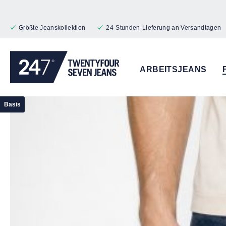
 Hauptinhalt springen
Zur Suche springen
Zur Hauptnavigation springen
Größte Jeanskollektion
24-Stunden-Lieferung an Versandtagen
ARBEITSJEANS
Bildergalerie überspringen
Basis