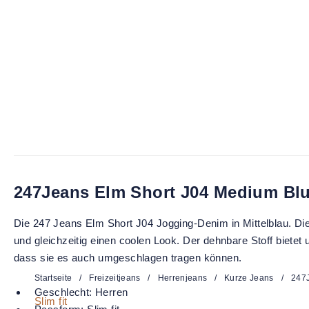
247Jeans Elm Short J04 Medium Bl
Die 247 Jeans Elm Short J04 Jogging-Denim in Mittelblau. Dies
und gleichzeitig einen coolen Look. Der dehnbare Stoff bietet
dass sie es auch umgeschlagen tragen können.
Startseite
/
Freizeitjeans
/
Herrenjeans
/
Kurze Jeans
/
247J
Geschlecht:
Herren
Slim fit