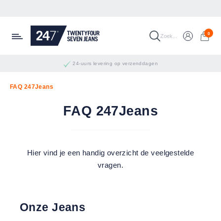
Ga naar de hoofdinhoud
0
Zoek...
24-uurs levering op verzenddagen
Grootste jeanscollectie
FAQ 247Jeans
FAQ 247Jeans
Hier vind je een handig overzicht de veelgestelde
vragen.
Onze Jeans