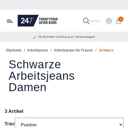
Zum Hauptinhalt springen
0
Suchen...
24-Stunden-Lieferung an Versandtagen
Startseite
/
Arbeitsjeans
/
Arbeitsjeans für Frauen
/
Schwarz
Schwarze
Arbeitsjeans
Damen
3 Artikel
Trier