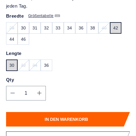
jeden Tag.
Breedte
Größentabelle
29
30
31
32
33
34
36
38
40
42
(DIESE OPTION IST ZURZEIT NICHT VERFÜGBAR.)
(DIESE OPTION I
44
46
Lengte
30
32
34
36
(DIESE OPTION IST ZURZEIT NICHT VERFÜGBAR.)
(DIESE OPTION IST ZURZEIT NICHT VERFÜGBAR.)
Qty
Produkt Anzahl: Gib den gewünschten Wert
IN DEN WARENKORB