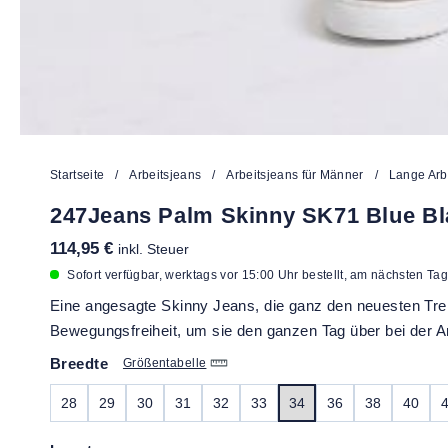
Startseite
/
Arbeitsjeans
/
Arbeitsjeans für Männer
/
Lange Arb
247Jeans Palm Skinny SK71 Blue B
114,95 €
inkl. Steuer
Sofort verfügbar, werktags vor 15:00 Uhr bestellt, am nächsten Tag 
Eine angesagte Skinny Jeans, die ganz den neuesten Tre
Bewegungsfreiheit, um sie den ganzen Tag über bei der Ar
Breedte
Größentabelle
28
29
30
31
32
33
34
36
38
40