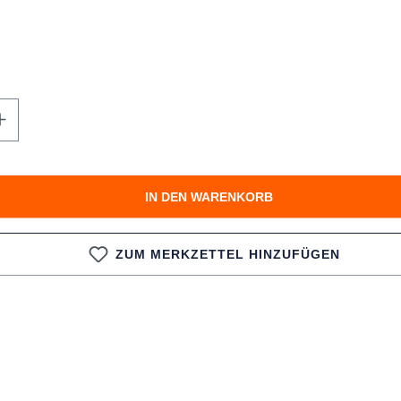
n Wert ein oder benutze die Schaltfläche
IN DEN WARENKORB
ZUM MERKZETTEL HINZUFÜGEN