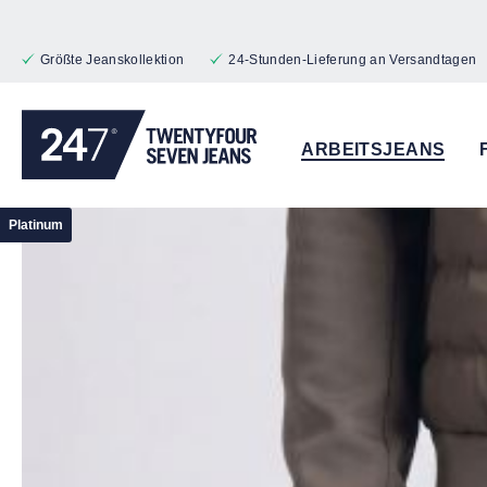
 Hauptinhalt springen
Zur Suche springen
Zur Hauptnavigation springen
Größte Jeanskollektion
24-Stunden-Lieferung an Versandtagen
ARBEITSJEANS
Bildergalerie überspringen
Platinum