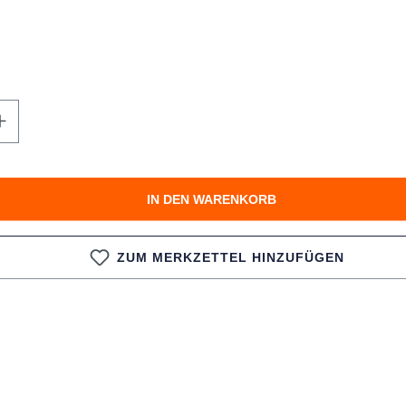
n Wert ein oder benutze die Schaltfläche
IN DEN WARENKORB
ZUM MERKZETTEL HINZUFÜGEN