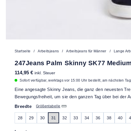
Startseite
/
Arbeitsjeans
/
Arbeitsjeans für Männer
/
Lange Arb
247Jeans Palm Skinny SK77 Mediu
114,95 €
inkl. Steuer
Sofort verfügbar, werktags vor 15:00 Uhr bestellt, am nächsten Tag 
Eine angesagte Skinny Jeans, die ganz den neuesten Tre
Bewegungsfreiheit, um sie den ganzen Tag über bei der Ar
Breedte
Größentabelle
28
29
30
31
32
33
34
36
38
40