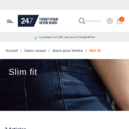
Passer au contenu principal
0
Recherche...
Livraison en 24h les jours d'expédition
Accueil
/
Jeans casual
/
Jeans pour femme
/
Slim fit
Slim fit