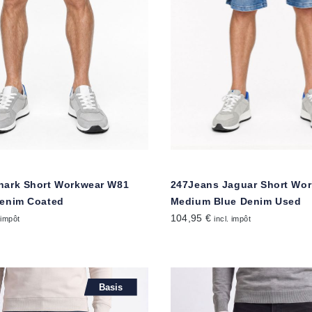
hark Short Workwear W81
247Jeans Jaguar Short Wo
Denim Coated
Medium Blue Denim Used
104,95 €
 impôt
incl. impôt
Basis