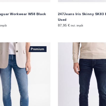
aguar Workwear W58 Black
247Jeans Iris Skinny SK83
d
Used
87,95 €
 impôt
incl. impôt
Premium