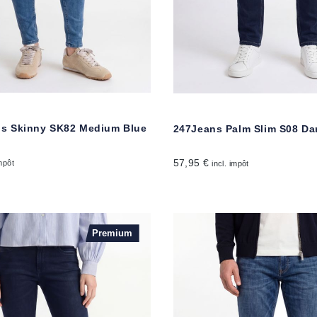
ris Skinny SK82 Medium Blue
247Jeans Palm Slim S08 Da
d
57,95 €
impôt
incl. impôt
Premium