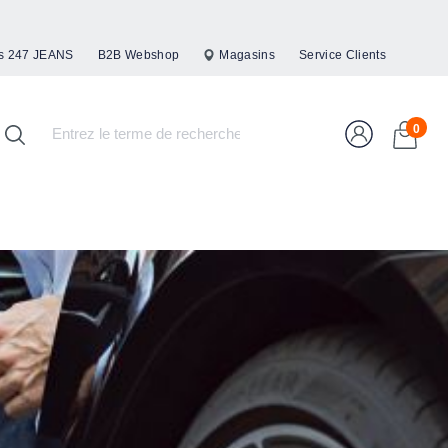
s 247 JEANS
B2B Webshop
Magasins
Service Clients
0