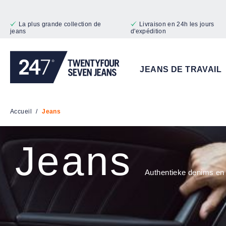
ser au contenu principal
Passer à la recherche
Passer à la navigation principale
La plus grande collection de
Livraison en 24h les jours
jeans
d'expédition
JEANS DE TRAVAIL
Accueil
/
Jeans
Jeans
Authentieke denims en