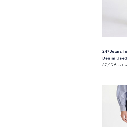
247Jeans I
Denim Use
87,95 €
incl. 