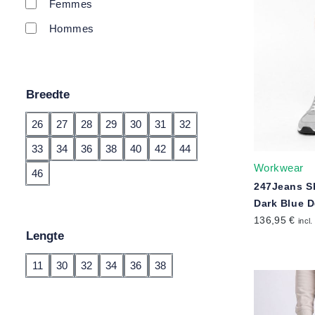
Femmes
Hommes
Breedte
26
27
28
29
30
31
32
33
34
36
38
40
42
44
Workwear
46
247Jeans S
Dark Blue 
136,95 €
incl.
Lengte
11
30
32
34
36
38