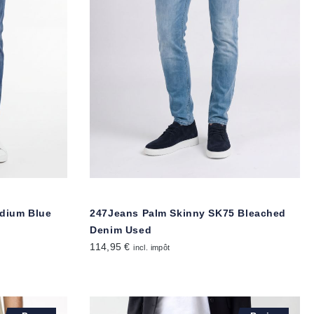
edium Blue
247Jeans Palm Skinny SK75 Bleached
Denim Used
114,95 €
incl. impôt