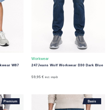
Workwear
rkwear W87
247Jeans Wolf Workwear D30 Dark Blue
59,95 €
incl. impôt
Premium
Basis