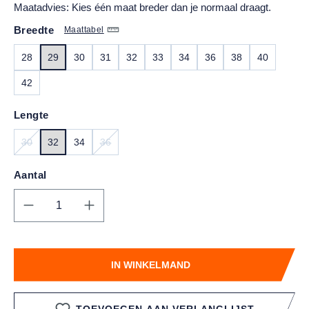
Maatadvies: Kies één maat breder dan je normaal draagt.
Breedte
Maattabel
28
29
30
31
32
33
34
36
38
40
42
Lengte
30
32
34
36
(DEZE OPTIE IS MOMENTEEL NIET BESCHIKBAAR.)
(DEZE OPTIE IS MOMENTEEL NIET BESCHIKBAA
Aantal
Producthoeveelheid: Voer de gewenste hoe
IN WINKELMAND
TOEVOEGEN AAN VERLANGLIJST