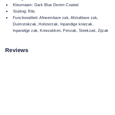
Kleurnaam:
Dark Blue Denim Coated
Sluiting:
Rits
Functionaliteit:
Afneembare zak
, Afsluitbare zak
,
Duimstokzak
, Holsterzak
, Inpandige kniezak
,
Inpandige zak
, Kniezakken
, Penzak
, Steekzak
, Zijzak
Reviews