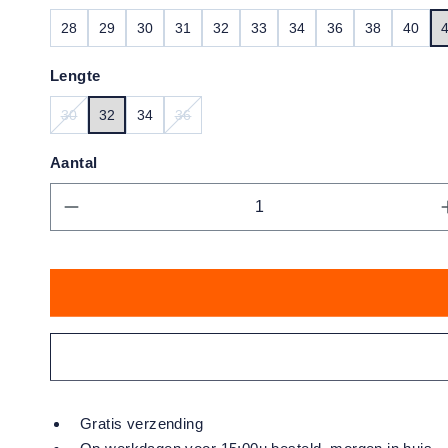
28
29
30
31
32
33
34
36
38
40
Lengte
30
32
34
36
(DEZE OPTIE IS MOMENTEEL NIET BESCHIKBAAR.)
(DEZE OPTIE IS MOMENTEEL NIET BESCHI
Aantal
Producthoeveelheid: Voer de gewens
Gratis verzending