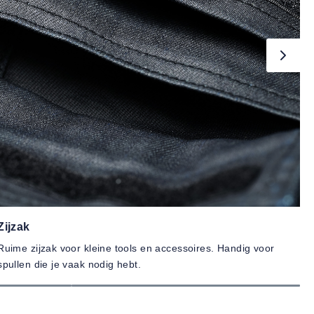
Zijzak
K
Ruime zijzak voor kleine tools en accessoires. Handig voor
In
spullen die je vaak nodig hebt.
bi