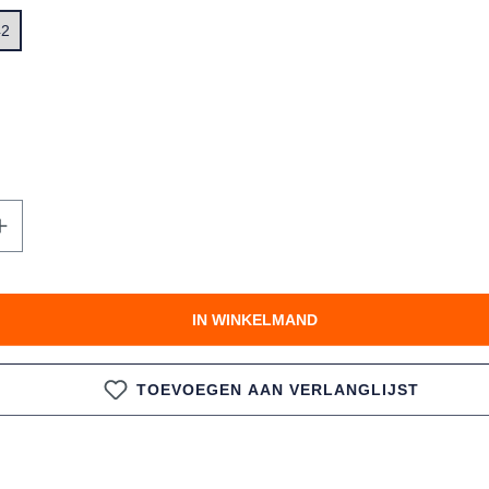
42
KBAAR.)
te hoeveelheid in of gebruik de knoppen 
IN WINKELMAND
TOEVOEGEN AAN VERLANGLIJST