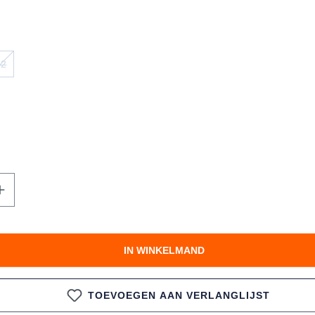
42
KBAAR.)
 OPTIE IS MOMENTEEL NIET BESCHIKBAAR.)
(DEZE OPTIE IS MOMENTEEL NIET BESCHIKBAAR.)
te hoeveelheid in of gebruik de knoppen 
IN WINKELMAND
TOEVOEGEN AAN VERLANGLIJST