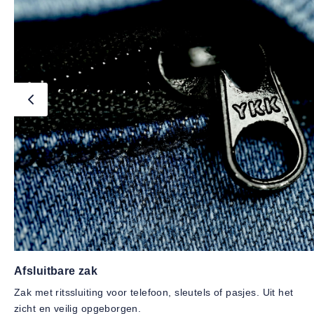
Afsluitbare zak
Zak met ritssluiting voor telefoon, sleutels of pasjes. Uit het
zicht en veilig opgeborgen.