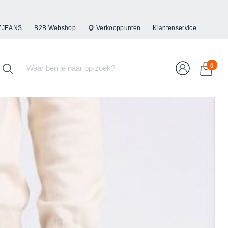
47JEANS
B2B Webshop
Verkooppunten
Klantenservice
0