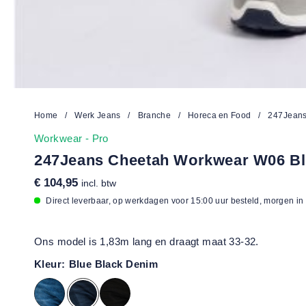
Home
/
Werk Jeans
/
Branche
/
Horeca en Food
/
247Jeans
Workwear - Pro
247Jeans Cheetah Workwear W06 Bl
€ 104,95
incl. btw
Direct leverbaar, op werkdagen voor 15:00 uur besteld, morgen in
Ons model is 1,83m lang en draagt maat 33-32.
Kleur:
Blue Black Denim