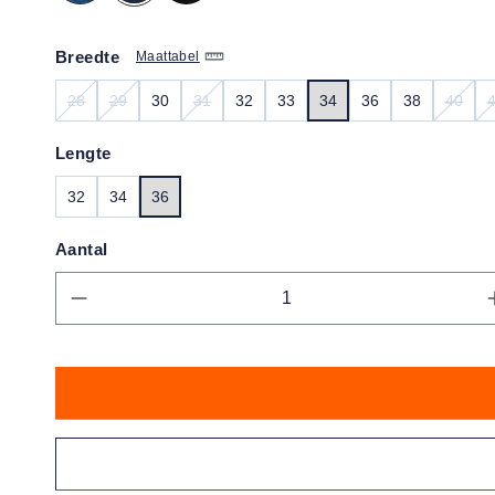
Breedte
Maattabel
28
29
30
31
32
33
34
36
38
40
(DEZE OPTIE IS MOMENTEEL NIET BESCHIKBAAR.)
(DEZE OPTIE IS MOMENTEEL NIET BESCHIKBAAR.)
(DEZE OPTIE IS MOMENTEEL NIET BESCHI
(DEZE
Lengte
32
34
36
Aantal
Producthoeveelheid: Voer de gewens