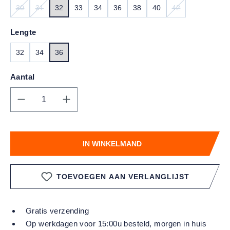
30
31
32
33
34
36
38
40
42
(DEZE OPTIE IS MOMENTEEL NIET BESCHIKBAAR.)
(DEZE OPTIE IS MOMENTEEL NIET BESCHIKBAAR.)
(DEZE OPTIE IS
Lengte
32
34
36
Aantal
Producthoeveelheid: Voer de gewenste hoe
IN WINKELMAND
TOEVOEGEN AAN VERLANGLIJST
Gratis verzending
Op werkdagen voor 15:00u besteld, morgen in huis