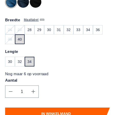
Breedte
Maattabel
26
27
28
29
30
31
32
33
34
36
(DEZE OPTIE IS MOMENTEEL NIET BESCHIKBAAR.)
(DEZE OPTIE IS MOMENTEEL NIET BESCHIKBAAR.)
38
40
(DEZE OPTIE IS MOMENTEEL NIET BESCHIKBAAR.)
Lengte
30
32
34
Nog maar 6 op voorraad
Aantal
Producthoeveelheid: Voer de gewenste hoe
IN WINKELMAND