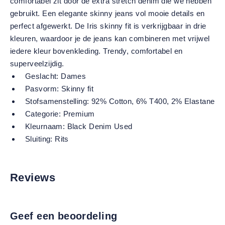
comfortabel zit door de extra stretch denim die we hebben
gebruikt. Een elegante skinny jeans vol mooie details en
perfect afgewerkt. De Iris skinny fit is verkrijgbaar in drie
kleuren, waardoor je de jeans kan combineren met vrijwel
iedere kleur bovenkleding. Trendy, comfortabel en
superveelzijdig.
Geslacht:
Dames
Pasvorm:
Skinny fit
Stofsamenstelling:
92% Cotton, 6% T400, 2% Elastane
Categorie:
Premium
Kleurnaam:
Black Denim Used
Sluiting:
Rits
Reviews
Geef een beoordeling