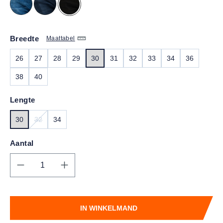
Breedte
Maattabel
26
27
28
29
30
31
32
33
34
36
38
40
Lengte
30
32
34
(DEZE OPTIE IS MOMENTEEL NIET BESCHIKBAAR.)
Aantal
Producthoeveelheid: Voer de gewenste hoe
IN WINKELMAND