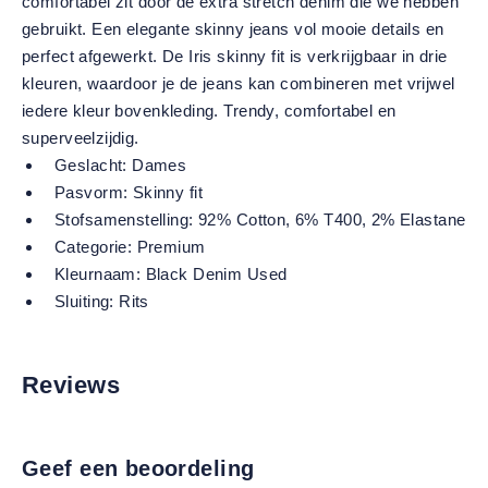
comfortabel zit door de extra stretch denim die we hebben
gebruikt. Een elegante skinny jeans vol mooie details en
perfect afgewerkt. De Iris skinny fit is verkrijgbaar in drie
kleuren, waardoor je de jeans kan combineren met vrijwel
iedere kleur bovenkleding. Trendy, comfortabel en
superveelzijdig.
Geslacht:
Dames
Pasvorm:
Skinny fit
Stofsamenstelling:
92% Cotton, 6% T400, 2% Elastane
Categorie:
Premium
Kleurnaam:
Black Denim Used
Sluiting:
Rits
Reviews
Geef een beoordeling