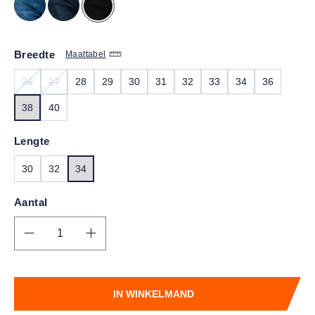
Breedte
Maattabel
26
27
28
29
30
31
32
33
34
36
(DEZE OPTIE IS MOMENTEEL NIET BESCHIKBAAR.)
(DEZE OPTIE IS MOMENTEEL NIET BESCHIKBAAR.)
38
40
Lengte
30
32
34
Aantal
Producthoeveelheid: Voer de gewenste hoe
IN WINKELMAND