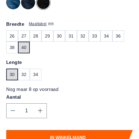
Breedte
Maattabel
26
27
28
29
30
31
32
33
34
36
38
40
Lengte
30
32
34
Nog maar 8 op voorraad
Aantal
Producthoeveelheid: Voer de gewenste hoe
IN WINKELMAND