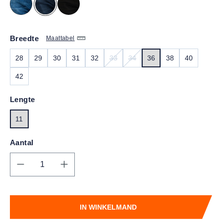
Breedte
Maattabel
28
29
30
31
32
33
34
36
38
40
(DEZE OPTIE IS MOMENTEEL NIET 
(DEZE OPTIE IS MOMENTEEL 
42
Lengte
11
Aantal
Producthoeveelheid: Voer de gewenste hoe
IN WINKELMAND