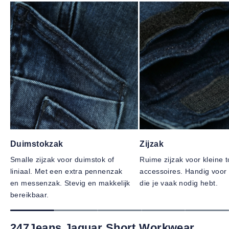
Duimstokzak
Zijzak
Smalle zijzak voor duimstok of
Ruime zijzak voor kleine t
liniaal. Met een extra pennenzak
accessoires. Handig voor 
en messenzak. Stevig en makkelijk
die je vaak nodig hebt.
bereikbaar.
247Jeans Jaguar Short Workwear