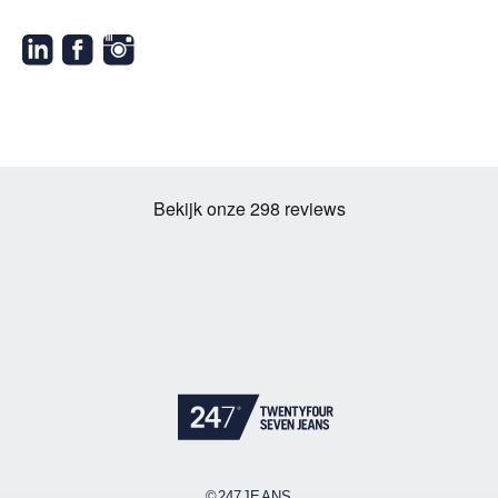
©247JEANS