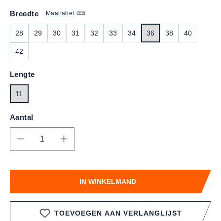
Breedte
Maattabel
28
29
30
31
32
33
34
36
38
40
42
Lengte
11
Aantal
Producthoeveelheid: Voer de gewenste hoe
IN WINKELMAND
TOEVOEGEN AAN VERLANGLIJST