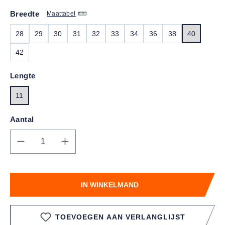
Breedte
Maattabel
28
29
30
31
32
33
34
36
38
40
42
Lengte
11
Aantal
Producthoeveelheid: Voer de gewenste hoe
IN WINKELMAND
TOEVOEGEN AAN VERLANGLIJST