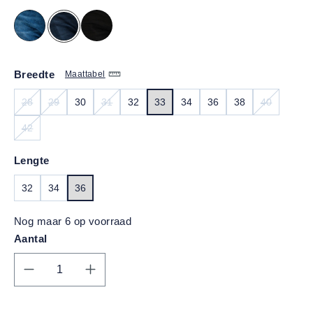
Breedte
Maattabel
28
29
30
31
32
33
34
36
38
40
(DEZE OPTIE IS MOMENTEEL NIET BESCHIKBAAR.)
(DEZE OPTIE IS MOMENTEEL NIET BESCHIKBAAR.)
(DEZE OPTIE IS MOMENTEEL NIET BESCHIKBAA
(DEZE OPT
42
(DEZE OPTIE IS MOMENTEEL NIET BESCHIKBAAR.)
Lengte
32
34
36
Nog maar 6 op voorraad
Aantal
Producthoeveelheid: Voer de gewenste hoe