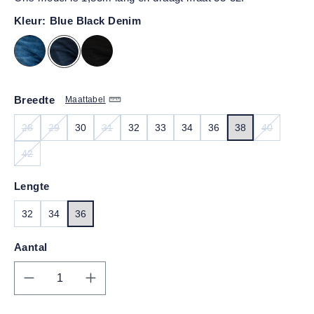
Kleur:
Blue Black Denim
Breedte
Maattabel
28
29
30
31
32
33
34
36
38
40
(DEZE OPTIE IS MOMENTEEL NIET BESCHIKBAAR.)
(DEZE OPTIE IS MOMENTEEL NIET BESCHIKBAAR.)
(DEZE OPTIE IS MOMENTEEL NIET BESCHIKBAA
(DEZE OPT
42
(DEZE OPTIE IS MOMENTEEL NIET BESCHIKBAAR.)
Lengte
32
34
36
Aantal
Producthoeveelheid: Voer de gewenste hoe