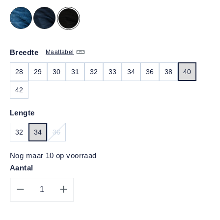
Breedte
Maattabel
28
29
30
31
32
33
34
36
38
40
42
Lengte
32
34
36
(DEZE OPTIE IS MOMENTEEL NIET BESCHIKBAAR.)
Nog maar 10 op voorraad
Aantal
Producthoeveelheid: Voer de gewenste hoe