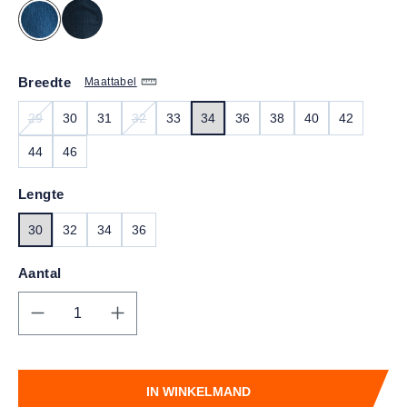
Breedte
Maattabel
29
30
31
32
33
34
36
38
40
42
(DEZE OPTIE IS MOMENTEEL NIET BESCHIKBAAR.)
(DEZE OPTIE IS MOMENTEEL NIET BESCHIKBAA
44
46
Lengte
30
32
34
36
Aantal
Producthoeveelheid: Voer de gewenste hoe
IN WINKELMAND