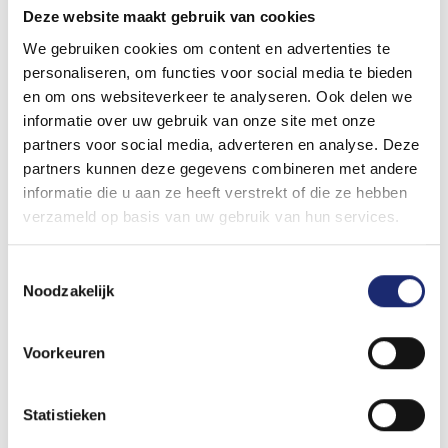
regular pasvorm en tegelijk vol kenmerkende details die
Deze website maakt gebruik van cookies
deze jeans zo populair maken. De stretch denim stof zorgt
We gebruiken cookies om content en advertenties te
voor heerlijk comfort en veel bewegingsvrijheid. Erg
personaliseren, om functies voor social media te bieden
praktisch wanneer je de hele dag volop aan de slag bent!
en om ons websiteverkeer te analyseren. Ook delen we
Draag je de jeans liever casual? Ook daarvoor is hij door
informatie over uw gebruik van onze site met onze
zijn hoge niveau van afwerking zeer goed geschikt.
partners voor social media, adverteren en analyse. Deze
Combineer 'm met een trui, colbert of vest voor een stoere
partners kunnen deze gegevens combineren met andere
en eigentijdse look.
informatie die u aan ze heeft verstrekt of die ze hebben
verzameld op basis van uw gebruik van hun services.
Geslacht:
Heren
Pasvorm:
Regular fit
Toestemmingsselectie
Stofsamenstelling:
75% Cotton, 24% Polyester, 1%
Noodzakelijk
Elastane
Categorie:
Basis
Voorkeuren
Kleurnaam:
Dark Blue
Sluiting:
Rits
Statistieken