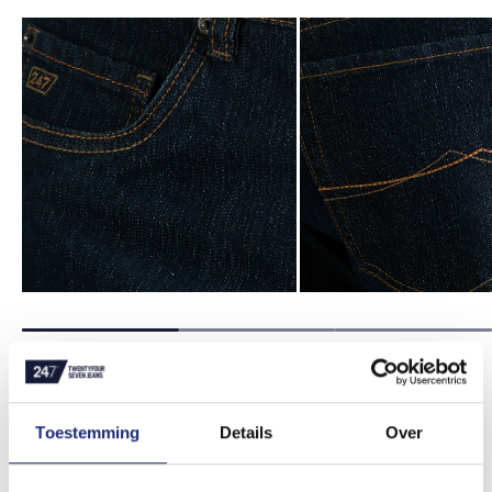
247Jeans Palm Regular S02 Dark
Blue
Toestemming
Details
Over
De 247Jeans Palm regular fit is al vele jaren een
veelgevraagd model uit onze collectie. Tijdloos, dankzij de