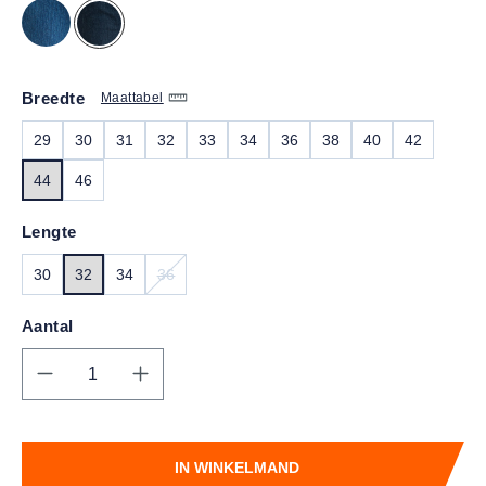
Breedte
Maattabel
29
30
31
32
33
34
36
38
40
42
44
46
Lengte
30
32
34
36
(DEZE OPTIE IS MOMENTEEL NIET BESCHIKBAA
Aantal
Producthoeveelheid: Voer de gewenste hoe
IN WINKELMAND