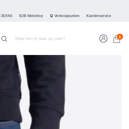
47JEANS
B2B Webshop
Verkooppunten
Klantenservice
0