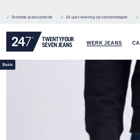
naar de hoofdinhoud
Ga naar de zoekopdracht
Ga naar de hoofdnavigatie
Grootste jeanscollectie
24-uurs levering op verzenddagen
WERK JEANS
CA
Afbeeldingengalerij overslaan
Basis