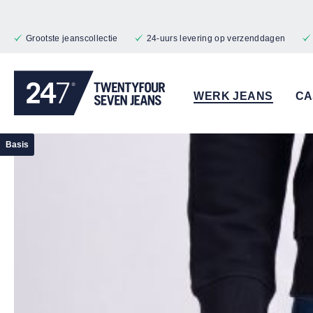
naar de hoofdinhoud
Ga naar de zoekopdracht
Ga naar de hoofdnavigatie
Grootste jeanscollectie
24-uurs levering op verzenddagen
WERK JEANS
CA
Afbeeldingengalerij overslaan
Basis