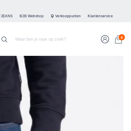
47JEANS
B2B Webshop
Verkooppunten
Klantenservice
0