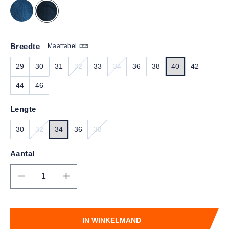
Breedte
Maattabel
29
30
31
32
33
34
36
38
40
42
(DEZE OPTIE IS MOMENTEEL NIET BESCHIKBAA
(DEZE OPTIE IS MOMENTEEL NIET 
44
46
Lengte
30
32
34
36
38
(DEZE OPTIE IS MOMENTEEL NIET BESCHIKBAAR.)
(DEZE OPTIE IS MOMENTEEL NIET BESCH
Aantal
Producthoeveelheid: Voer de gewenste hoe
IN WINKELMAND