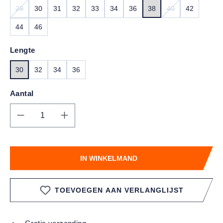
29
30
31
32
33
34
36
38
40
42
(DEZE OPTIE IS MOMENTEEL NIET BESCHIKBAAR.)
(DEZE OPTIE IS
44
46
Lengte
30
32
34
36
Aantal
Producthoeveelheid: Voer de gewenste hoe
IN WINKELMAND
TOEVOEGEN AAN VERLANGLIJST