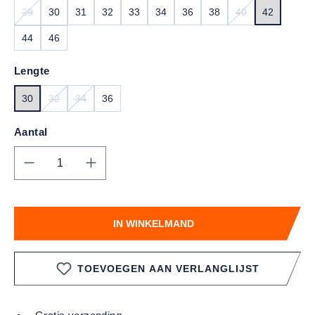
29
30
31
32
33
34
36
38
40
42
(DEZE OPTIE IS MOMENTEEL NIET BESCHIKBAAR.)
(DEZE OPTIE IS
44
46
Lengte
30
32
34
36
(DEZE OPTIE IS MOMENTEEL NIET BESCHIKBAAR.)
(DEZE OPTIE IS MOMENTEEL NIET BESCHIKBAAR.)
Aantal
Producthoeveelheid: Voer de gewenste hoe
IN WINKELMAND
TOEVOEGEN AAN VERLANGLIJST