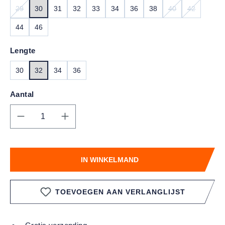
29
30
31
32
33
34
36
38
40
42
(DEZE OPTIE IS MOMENTEEL NIET BESCHIKBAAR.)
(DEZE OPTIE IS
(DEZE OPT
44
46
Lengte
30
32
34
36
Aantal
Producthoeveelheid: Voer de gewenste hoe
IN WINKELMAND
TOEVOEGEN AAN VERLANGLIJST