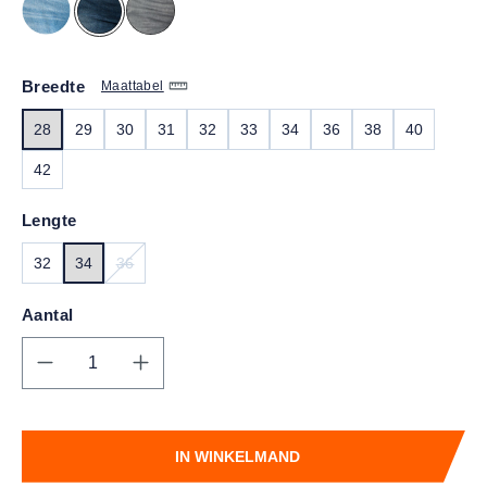
Breedte
Maattabel
28
29
30
31
32
33
34
36
38
40
42
Lengte
32
34
36
(DEZE OPTIE IS MOMENTEEL NIET BESCHIKBAAR.)
Aantal
Producthoeveelheid: Voer de gewenste hoe
IN WINKELMAND