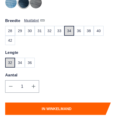
Breedte
Maattabel
28
29
30
31
32
33
34
36
38
40
42
Lengte
32
34
36
Aantal
Producthoeveelheid: Voer de gewenste hoe
IN WINKELMAND