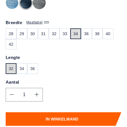
Breedte
Maattabel
28
29
30
31
32
33
34
36
38
40
42
Lengte
32
34
36
Aantal
Producthoeveelheid: Voer de gewenste hoe
IN WINKELMAND