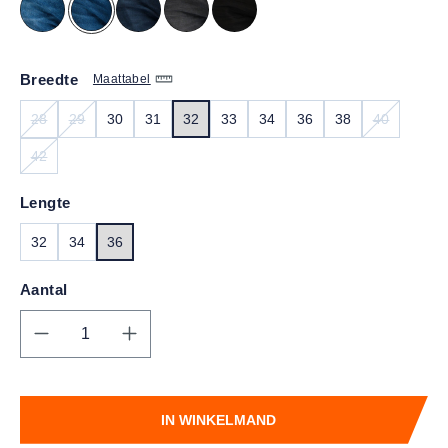
Breedte
Maattabel
28
29
30
31
32
33
34
36
38
40
(DEZE OPTIE IS MOMENTEEL NIET BESCHIKBAAR.)
(DEZE OPTIE IS MOMENTEEL NIET BESCHIKBAAR.)
(DEZE OPT
42
(DEZE OPTIE IS MOMENTEEL NIET BESCHIKBAAR.)
Lengte
32
34
36
Aantal
Producthoeveelheid: Voer de gewenste hoe
IN WINKELMAND