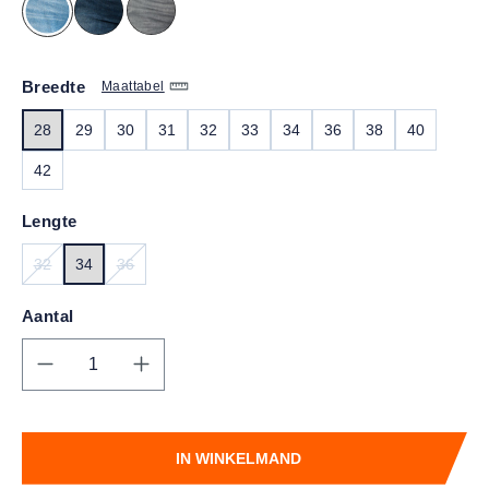
Breedte
Maattabel
28
29
30
31
32
33
34
36
38
40
42
Lengte
32
34
36
(DEZE OPTIE IS MOMENTEEL NIET BESCHIKBAAR.)
(DEZE OPTIE IS MOMENTEEL NIET BESCHIKBAAR.)
Aantal
Producthoeveelheid: Voer de gewenste hoe
IN WINKELMAND