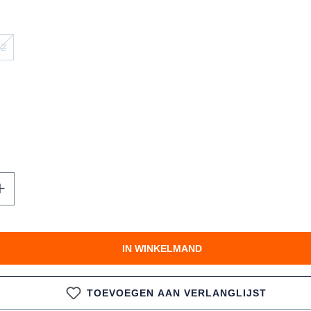
42
IET BESCHIKBAAR.)
E IS MOMENTEEL NIET BESCHIKBAAR.)
 OPTIE IS MOMENTEEL NIET BESCHIKBAAR.)
(DEZE OPTIE IS MOMENTEEL NIET BESCHIKBAAR.)
te hoeveelheid in of gebruik de knoppen 
IN WINKELMAND
TOEVOEGEN AAN VERLANGLIJST