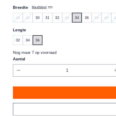
Breedte
Maattabel
28
29
30
31
32
33
34
36
38
40
(DEZE OPTIE IS MOMENTEEL NIET BESCHIKBAAR.)
(DEZE OPTIE IS MOMENTEEL NIET BESCHIKBAAR.)
(DEZE OPTIE IS MOMENTEEL N
(DEZE OPTI
(DEZE
Lengte
32
34
36
Nog maar 7 op voorraad
Aantal
Producthoeveelheid: Voer de gewens