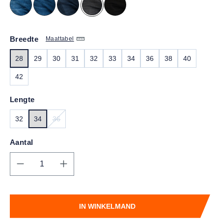
Breedte
Maattabel
28
29
30
31
32
33
34
36
38
40
42
Lengte
32
34
36
(DEZE OPTIE IS MOMENTEEL NIET BESCHIKBAAR.)
Aantal
Producthoeveelheid: Voer de gewenste hoe
IN WINKELMAND