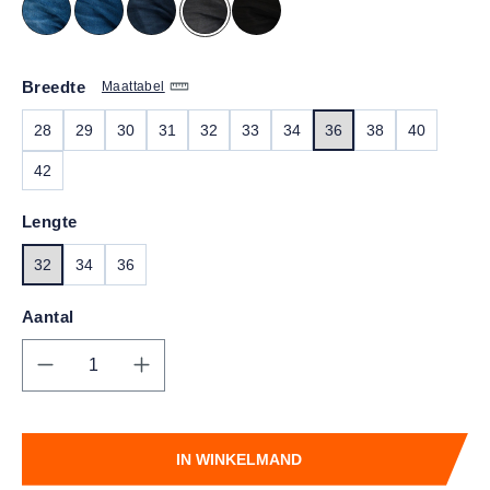
Breedte
Maattabel
28
29
30
31
32
33
34
36
38
40
42
Lengte
32
34
36
Aantal
Producthoeveelheid: Voer de gewenste hoe
IN WINKELMAND