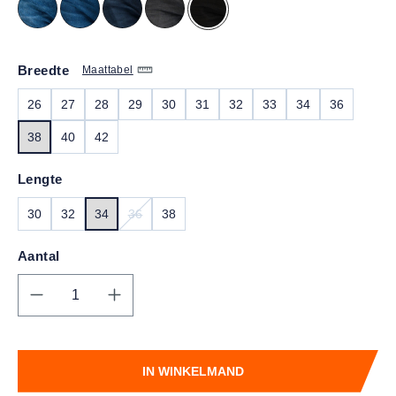
Breedte
Maattabel
26
27
28
29
30
31
32
33
34
36
38
40
42
Lengte
30
32
34
36
38
(DEZE OPTIE IS MOMENTEEL NIET BESCHIKBAA
Aantal
Producthoeveelheid: Voer de gewenste hoe
IN WINKELMAND