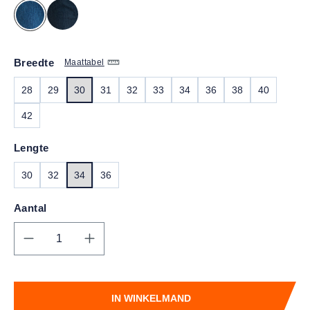
Breedte
Maattabel
28
29
30
31
32
33
34
36
38
40
42
Lengte
30
32
34
36
Aantal
Producthoeveelheid: Voer de gewenste hoe
IN WINKELMAND