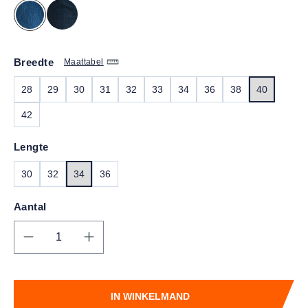
Breedte
Maattabel
28
29
30
31
32
33
34
36
38
40
42
Lengte
30
32
34
36
Aantal
Producthoeveelheid: Voer de gewenste hoe
IN WINKELMAND