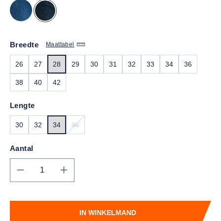
Breedte
Maattabel
26
27
28
29
30
31
32
33
34
36
38
40
42
Lengte
30
32
34
36
(DEZE OPTIE IS MOMENTEEL NIET BESCHIKBAA
Aantal
Producthoeveelheid: Voer de gewenste hoe
IN WINKELMAND