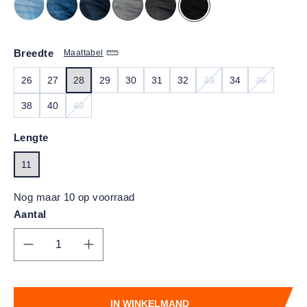
Breedte
Maattabel
26
27
28
29
30
31
32
33
34
36
(DEZE OPTIE IS MOME
(DEZE OPT
38
40
42
(DEZE OPTIE IS MOMENTEEL NIET BESCHIKBAAR.)
Lengte
11
Nog maar 10 op voorraad
Aantal
Producthoeveelheid: Voer de gewenste hoe
IN WINKELMAND