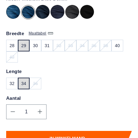
Breedte
Maattabel
28
29
30
31
32
33
34
36
38
40
(DEZE OPTIE IS MOMENTEEL NIET BESCH
(DEZE OPTIE IS MOMENTEEL NIET 
(DEZE OPTIE IS MOMENTEEL 
(DEZE OPTIE IS MOME
(DEZE OPTIE IS
42
(DEZE OPTIE IS MOMENTEEL NIET BESCHIKBAAR.)
Lengte
32
34
36
(DEZE OPTIE IS MOMENTEEL NIET BESCHIKBAAR.)
Aantal
Producthoeveelheid: Voer de gewenste hoe