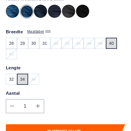
Breedte
Maattabel
28
29
30
31
32
33
34
36
38
40
(DEZE OPTIE IS MOMENTEEL NIET BESCH
(DEZE OPTIE IS MOMENTEEL NIET 
(DEZE OPTIE IS MOMENTEEL 
(DEZE OPTIE IS MOME
(DEZE OPTIE IS
42
(DEZE OPTIE IS MOMENTEEL NIET BESCHIKBAAR.)
Lengte
32
34
36
(DEZE OPTIE IS MOMENTEEL NIET BESCHIKBAAR.)
Aantal
Producthoeveelheid: Voer de gewenste hoe